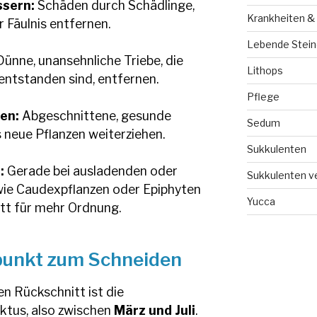
ssern:
Schäden durch Schädlinge,
Krankheiten &
 Fäulnis entfernen.
Lebende Steine
ünne, unansehnliche Triebe, die
Lithops
entstanden sind, entfernen.
Pflege
en:
Abgeschnittene, gesunde
Sedum
s neue Pflanzen weiterziehen.
Sukkulenten
:
Gerade bei ausladenden oder
Sukkulenten 
wie Caudexpflanzen oder Epiphyten
Yucca
tt für mehr Ordnung.
tpunkt zum Schneiden
en Rückschnitt ist die
ktus, also zwischen
März und Juli
.