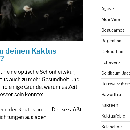
Agave
Aloe Vera
Beaucarnea
Bogenhanf
u deinen Kaktus
Dekoration
?
Echeveria
nur eine optische Schönheitskur,
Geldbaum, Jad
tus auch zu mehr Gesundheit und
Hauswurz (Se
 sind einige Gründe, warum es Zeit
esser sein könnte:
Haworthia
Kakteen
nn der Kaktus an die Decke stößt
Kaktusfeige
Richtungen ausladen.
Kalanchoe