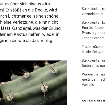
tus über sich hinaus – im
Sukkulenten m
! Er stößt an die Decke, wird
vermeidest du 
durch Lichtmangel seine schöne
h eine Verletzung, die ihn nicht
Sukkulenten ka
Punkte-Check e
lässt. Ganz egal, was der Grund
Pflanze gesund
deinem Kaktus helfen, wieder in
kennenlernen!
 ich dir, wie du das richtig
Trauermücken i
du die lästigen
Sukkulenten u
förderst du g
Warum die Tau
gesünder macht
Vorteile
KATEGORIE