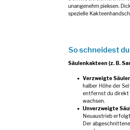
unangenehm pieksen. Dic
spezielle Kakteenhandschu
So schneidest du
Säulenkakteen (z. B. Sa
Verzweigte Säulen
halber Höhe der Se
entfernst du direk
wachsen.
Unverzweigte Säu
Neuaustrieb erfol
Der abgeschnittene 