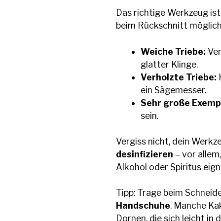
Das richtige Werkzeug is
beim Rückschnitt möglic
Weiche Triebe:
Ver
glatter Klinge.
Verholzte Triebe:
H
ein Sägemesser.
Sehr große Exemp
sein.
Vergiss nicht, dein Werk
desinfizieren
– vor allem
Alkohol oder Spiritus eign
Tipp: Trage beim Schnei
Handschuhe
. Manche Ka
Dornen, die sich leicht in