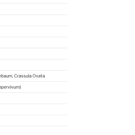
ebaum, Crassula Ovata
mpervivum)