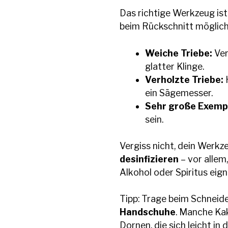
Das richtige Werkzeug is
beim Rückschnitt möglic
Weiche Triebe:
Ver
glatter Klinge.
Verholzte Triebe:
H
ein Sägemesser.
Sehr große Exemp
sein.
Vergiss nicht, dein Werk
desinfizieren
– vor allem
Alkohol oder Spiritus eign
Tipp: Trage beim Schnei
Handschuhe
. Manche Ka
Dornen, die sich leicht in