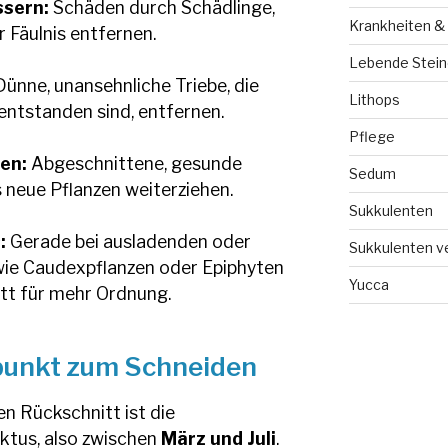
ssern:
Schäden durch Schädlinge,
Krankheiten &
 Fäulnis entfernen.
Lebende Steine
ünne, unansehnliche Triebe, die
Lithops
entstanden sind, entfernen.
Pflege
en:
Abgeschnittene, gesunde
Sedum
s neue Pflanzen weiterziehen.
Sukkulenten
:
Gerade bei ausladenden oder
Sukkulenten 
wie Caudexpflanzen oder Epiphyten
Yucca
tt für mehr Ordnung.
tpunkt zum Schneiden
en Rückschnitt ist die
ktus, also zwischen
März und Juli
.