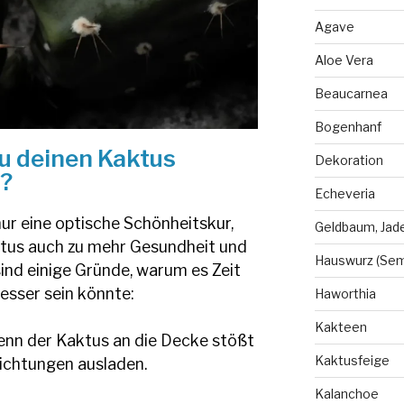
Agave
Aloe Vera
Beaucarnea
Bogenhanf
u deinen Kaktus
Dekoration
?
Echeveria
nur eine optische Schönheitskur,
Geldbaum, Jad
tus auch zu mehr Gesundheit und
Hauswurz (Se
 sind einige Gründe, warum es Zeit
esser sein könnte:
Haworthia
Kakteen
nn der Kaktus an die Decke stößt
Kaktusfeige
Richtungen ausladen.
Kalanchoe