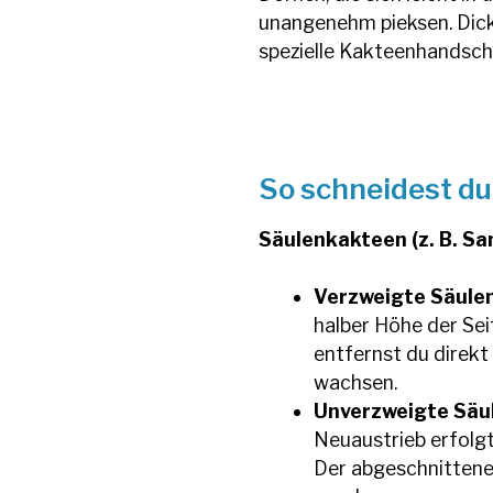
unangenehm pieksen. Dic
spezielle Kakteenhandschu
So schneidest du
Säulenkakteen (z. B. Sa
Verzweigte Säulen
halber Höhe der Se
entfernst du direk
wachsen.
Unverzweigte Säu
Neuaustrieb erfol
Der abgeschnittene 