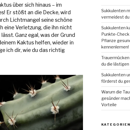
tus über sich hinaus – im
Sukkulenten m
! Er stößt an die Decke, wird
vermeidest du 
durch Lichtmangel seine schöne
h eine Verletzung, die ihn nicht
Sukkulenten ka
Punkte-Check e
lässt. Ganz egal, was der Grund
Pflanze gesund
deinem Kaktus helfen, wieder in
kennenlernen!
 ich dir, wie du das richtig
Trauermücken i
du die lästigen
Sukkulenten u
förderst du g
Warum die Tau
gesünder macht
Vorteile
KATEGORIE