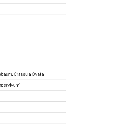
ebaum, Crassula Ovata
mpervivum)